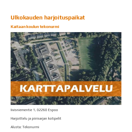
Ulkokauden harjoituspaikat
Kaitaan koulun tekonurmi
Iivisniementie 1, 02260 Espoo
Harjoittelu ja piirisarjan kotipelit
Alusta: Tekonurmi