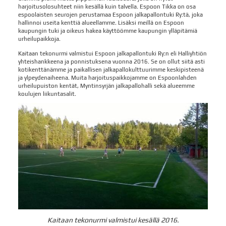
harjoitusolosuhteet niin kesällä kuin talvella. Espoon Tikka on osa
espoolaisten seurojen perustamaa Espoon jalkapallontuki Ry:tä, joka
hallinnoi useita kenttiä alueellamme. Lisäksi meillä on Espoon
kaupungin tuki ja oikeus hakea käyttöömme kaupungin ylläpitämiä
urheilupaikkoja.
Kaitaan tekonurmi valmistui Espoon jalkapallontuki Ry:n eli Halliyhtiön
yhteishankkeena ja ponnistuksena vuonna 2016. Se on ollut siitä asti
kotikenttänämme ja paikallisen jalkapallokulttuurimme keskipisteenä
ja ylpeydenaiheena. Muita harjoituspaikkojamme on Espoonlahden
urheilupuiston kentät, Myntinsyrjän jalkapallohalli sekä alueemme
koulujen liikuntasalit.
Kaitaan tekonurmi valmistui kesällä 2016.