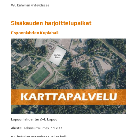
WC kahvilan yhteydessä
Sisäkauden harjoittelupaikat
Espoonlahden Kuplahalli
Espoonlahdentie 2-4, Espoo
Alusta: Tekonurmi, max. 11 v 11
WC kahvilan yhteydessä, viileä halli