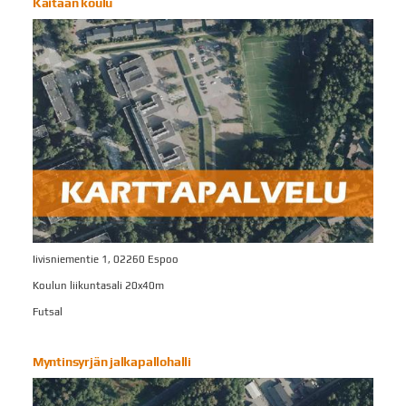
Kaitaan koulu
Iivisniementie 1, 02260 Espoo
Koulun liikuntasali 20x40m
Futsal
Myntinsyrjän jalkapallohalli