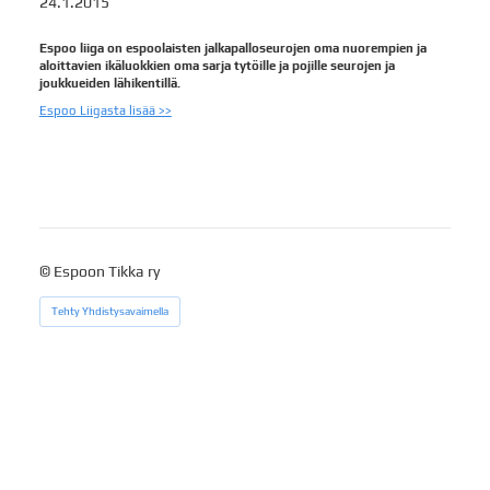
24.1.2015
Espoo liiga on espoolaisten jalkapalloseurojen oma nuorempien ja
aloittavien ikäluokkien oma sarja tytöille ja pojille seurojen ja
joukkueiden lähikentillä.
Espoo Liigasta lisää >>
©
Espoon Tikka ry
Tehty Yhdistysavaimella