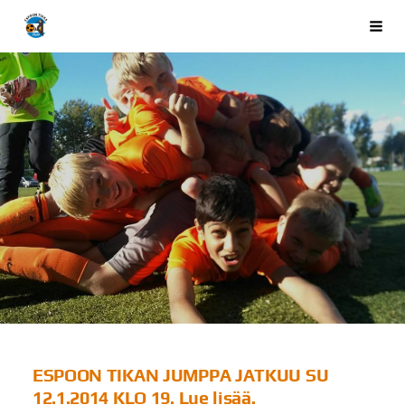
Siirry
Espoon Tikka ry
Val
sivun
sisältöön
ESPOON TIKAN JUMPPA JATKUU SU
12.1.2014 KLO 19. Lue lisää.