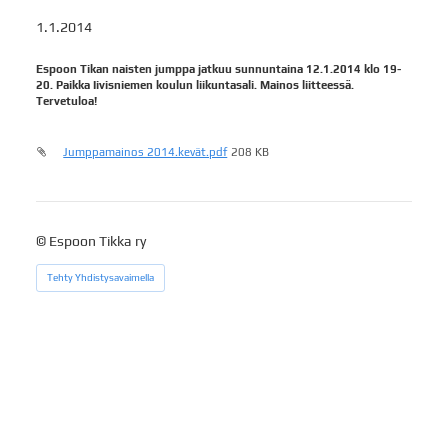
1.1.2014
Espoon Tikan naisten jumppa jatkuu sunnuntaina 12.1.2014 klo 19-
20. Paikka Iivisniemen koulun liikuntasali. Mainos liitteessä.
Tervetuloa!
Jumppamainos 2014.kevät.pdf
208 KB
©
Espoon Tikka ry
Tehty Yhdistysavaimella