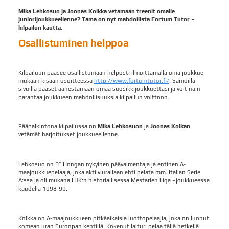
Mika Lehkosuo ja Joonas Kolkka vetämään treenit omalle
juniorijoukkueellenne? Tämä on nyt mahdollista Fortum Tutor –
kilpailun kautta.
Osallistuminen helppoa
Kilpailuun pääsee osallistumaan helposti ilmoittamalla oma joukkue
mukaan kisaan osoitteessa
http://www.fortumtutor.fi/
. Samoilla
sivuilla pääset äänestämään omaa suosikkijoukkuettasi ja voit näin
parantaa joukkueen mahdollisuuksia kilpailun voittoon.
Pääpalkintona kilpailussa on
Mika Lehkosuon
ja
Joonas Kolkan
vetämät harjoitukset joukkueellenne.
Lehkosuo on FC Hongan nykyinen päävalmentaja ja entinen A-
maajoukkuepelaaja, joka aktiiviurallaan ehti pelata mm. Italian Serie
A:ssa ja oli mukana HJK:n historiallisessa Mestarien liiga –joukkueessa
kaudella 1998-99.
Kolkka on A-maajoukkueen pitkäaikaisia luottopelaajia, joka on luonut
komean uran Euroopan kentillä. Kokenut laituri pelaa tällä hetkellä