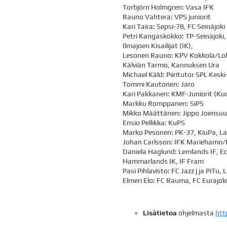
Torbjörn Holmgren: Vasa IFK
Rauno Vahtera: VPS juniorit
Kari Taira: Sepsi-78, FC Seinäjoki
Petri Kangaskokko: TP-Seinäjoki, 
Ilmajoen Kisailijat (IK),
Lesonen Rauno: KPV Kokkola/Loh
Kälviän Tarmo, Kannuksen Ura
Michael Käld: Piiritutor SPL Kes
Tommi Kautonen: Jaro
Kari Pakkanen: KMF-Juniorit (Kuo
Markku Romppanen: SiPS
Mikko Määttänen: Jippo Joensuu
Ensio Pellikka: KuPS
Marko Pesonen: PK-37, KiuPa, La
Johan Carlsson: IFK Mariehamn
Daniela Haglund: Lemlands IF, Ec
Hammarlands IK, IF Fram
Pasi Pihlavisto: FC Jazz j ja PiTu, 
Elmeri Elo: FC Rauma, FC Eurajoki
Lisätietoa
ohjelmasta
htt