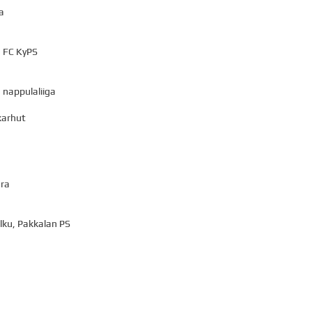
a
, FC KyPS
 nappulaliiga
karhut
ura
Alku, Pakkalan PS