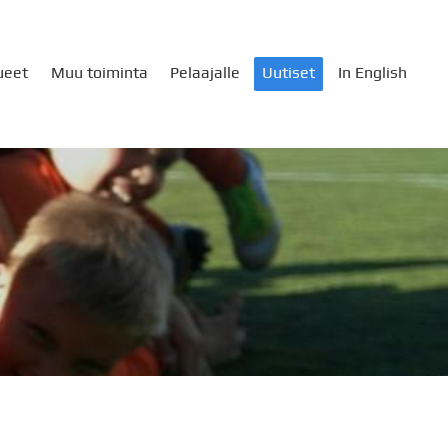
ueet
Muu toiminta
Pelaajalle
Uutiset
In English