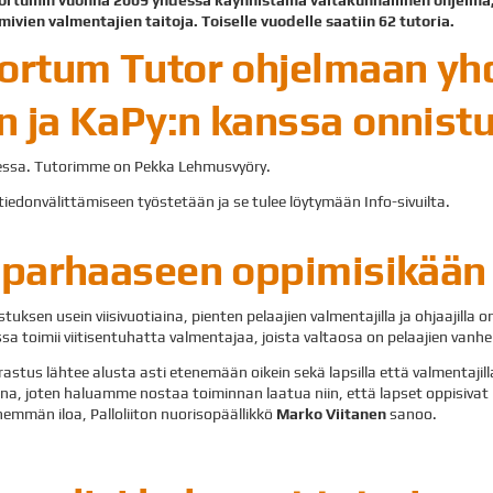
imivien valmentajien taitoja. Toiselle vuodelle saatiin 62 tutoria.
Fortum Tutor ohjelmaan y
n ja KaPy:n kanssa onnist
isessa. Tutorimme on Pekka Lehmusvyöry.
tiedonvälittämiseen työstetään ja se tulee löytymään Info-sivuilta.
a parhaaseen oppimisikään
tuksen usein viisivuotiaina, pienten pelaajien valmentajilla ja ohjaajilla
issa toimii viitisentuhatta valmentajaa, joista valtaosa on pelaajien vanh
rastus lähtee alusta asti etenemään oikein sekä lapsilla että valmentajil
na, joten haluamme nostaa toiminnan laatua niin, että lapset oppisiv
enemmän iloa, Palloliiton nuorisopäällikkö
Marko Viitanen
sanoo.