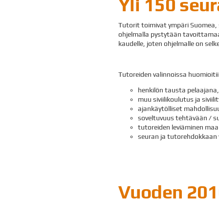
Yli 150 seur
Tutorit toimivat ympäri Suomea,
ohjelmalla pystytään tavoittamaan
kaudelle, joten ohjelmalle on selke
Tutoreiden valinnoissa huomioitii
henkilön tausta pelaajana
muu siviilikoulutus ja siviili
ajankäytölliset mahdollisu
soveltuvuus tehtävään / s
tutoreiden leviäminen maant
seuran ja tutorehdokkaan v
Vuoden 2010