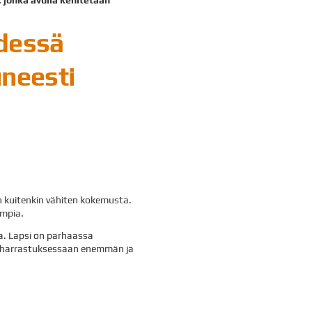
hdessä
uneesti
 on kuitenkin vähiten kokemusta.
empia.
la. Lapsi on parhaassa
at harrastuksessaan enemmän ja