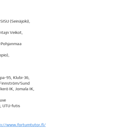
SISU (Seinäjoki),
tajn Veikot,
ki-Pohjanmaa
pio),
pa-95, Klubi-36,
/Finnström/Sund
kerö IK, Jomala IK,
Luve
, UTU-futis
p://www.fortumtutor.fi/