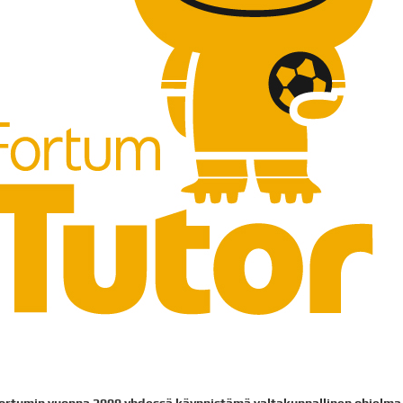
 Fortumin vuonna 2009 yhdessä käynnistämä valtakunnallinen ohjelma,