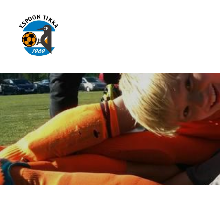
Siirry
sivun
sisältöön
Espoon Tikka ry