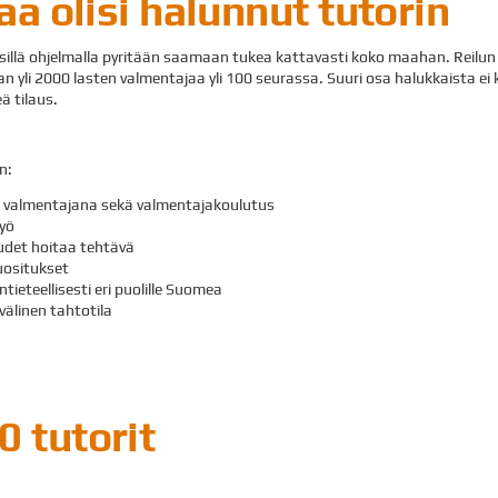
aa olisi halunnut tutorin
 sillä ohjelmalla pyritään saamaan tukea kattavasti koko maahan. Reil
 yli 2000 lasten valmentajaa yli 100 seurassa. Suuri osa halukkaista ei 
ä tilaus.
n:
, valmentajana sekä valmentajakoulutus
työ
udet hoitaa tehtävä
uositukset
ieteellisesti eri puolille Suomea
älinen tahtotila
 tutorit