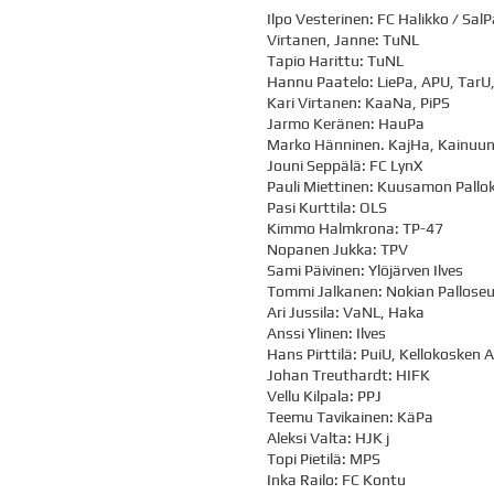
Ilpo Vesterinen: FC Halikko / SalP
Virtanen, Janne: TuNL
Tapio Harittu: TuNL
Hannu Paatelo: LiePa, APU, TarU
Kari Virtanen: KaaNa, PiPS
Jarmo Keränen: HauPa
Marko Hänninen. KajHa, Kainuun
Jouni Seppälä: FC LynX
Pauli Miettinen: Kuusamon Pallo
Pasi Kurttila: OLS
Kimmo Halmkrona: TP-47
Nopanen Jukka: TPV
Sami Päivinen: Ylöjärven Ilves
Tommi Jalkanen: Nokian Pallose
Ari Jussila: VaNL, Haka
Anssi Ylinen: Ilves
Hans Pirttilä: PuiU, Kellokosken 
Johan Treuthardt: HIFK
Vellu Kilpala: PPJ
Teemu Tavikainen: KäPa
Aleksi Valta: HJK j
Topi Pietilä: MPS
Inka Railo: FC Kontu