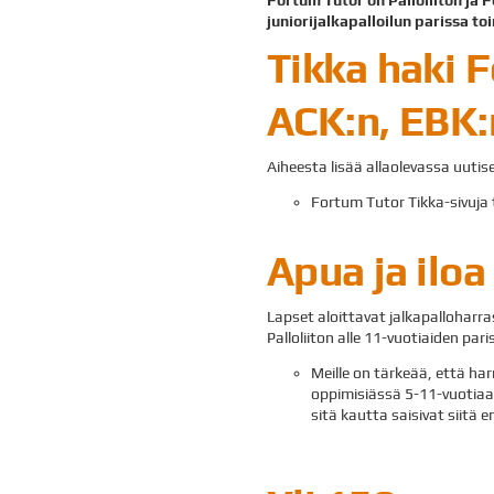
juniorijalkapalloilun parissa to
Tikka haki 
ACK:n, EBK:
Aiheesta lisää allaolevassa uut
Fortum Tutor Tikka-sivuja 
Apua ja ilo
Lapset aloittavat jalkapalloharras
Palloliiton alle 11-vuotiaiden par
Meille on tärkeää, että har
oppimisiässä 5-11-vuotiaa
sitä kautta saisivat siitä 