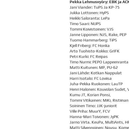
Pekka Lehmusvyöry: EBK ja ACK
Jani Viander: TuPS Ja KP-75
Jukka Lottonen: HyPS
Heikki Saloranta: LePa
Timo Saari: NUPS
Tommi Koivistoinen: VJS
Janne Lipponen: NJS, Rake, PEP
Tuomo Hammarberg: TiPS
Kjell Friberg: FC Honka
Arto Tuohisto-Kokko: GrIFK
Petri Kurki: FC Reipas
Timo Nurmi: PEPO Lappeenranta
Matti Kuitunen: MP, PU-62
Jani Lähde: Kotkan Nappulat
Harri Isotalo: FC Loviisa
Juha-Pekka Ruokonen: LauTP
Henri Halonen: Kouvolan Sudet, V
Kumu JT, Korian Ponsi,
Tommi Vitikainen: MiKi, Ristiinan
Soininen Timo: JJK-juniorit
Ville Priha: MuurY, FCV
Hanna-Mari Toivonen: JyPK
Jarno Virta. KeuPa, MultiAnts, H
Matti Silvennoinen: Nousu, Kom