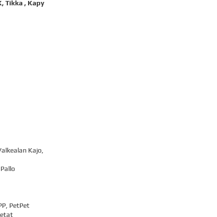
, Tikka , Kapy
alkealan Kajo,
 Pallo
PP, PetPet
eetat