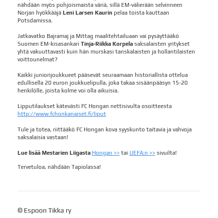
nähdään myös pohjoismaista väriä, sillä EM-välierään selvinneen
Norjan hyökkääjä
Leni Larsen Kaurin
pelaa toista kauttaan
Potsdamissa.
Jatkavatko Bajramaj ja Mittag maalitehtailuaan vai pysäyttääkö
Suomen EM-kisasankari
Tinja-Riikka Korpela
saksalaisten yritykset
yhtä vakuuttavasti kuin hän murskasi tanskalaisten ja hollantilaisten
voittounelmat?
Kaikki juniorijoukkueet pääsevät seuraamaan historiallista ottelua
edullisella 20 euron joukkuelipulla, joka takaa sisäänpääsyn 15-20
henkilölle, joista kolme voi olla aikuisia.
Lipputilaukset kätevästi FC Hongan nettisivulta osoitteesta
http://www.fchonkanaiset.fi/liput
Tule ja totea, riittääkö FC Hongan kova syyskunto taitavia ja vahvoja
saksalaisia vastaan!
Lue lisää Mestarien Liigasta
Hongan >>
tai
UEFA:n >>
sivuilta!
Tervetuloa, nähdään Tapiolassa!
©
Espoon Tikka ry