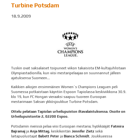
Turbine Potsdam
18.9.2009
Tuskin ovat saksalaiset toipuneet viikon takaisista EM-kultajuhlistaan
Olympiastadionilla, kun viisi mestaripelaajaa on suunnannut jälleen
ajatuksensa Suomeen...
Kaikkien aikojen ensimmäinen Women`s Champions Leaguen peli
Suomessa potkaistaan käyntiin Espoon Tapiolassa keskiviikkona 30.9.
klo 19, kun FC Hongan vieraaksi saapuu tuoreen Euroopan
mestarimaan Saksan ykkösjoukkue Turbine Potsdam.
Ottelu pelataan Tapiolan urheilupuiston iltavalaistuksessa. Osoite on
Urheilupuistontie 2, 02200 Espoo.
Potsdamin riveissä pelaa viisi Euroopan mestaria; hyökkääjät
Fatmira
Bajramaj
ja
Anja Mittag
, keskikentän
Jennifer Zietz
sekä
laitapuolustajat
Babett Peter
ja
Bianca Schmidt
. Joukkueessa