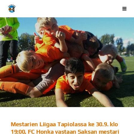
Siirry
Espoon Tikka ry
Val
sivun
sisältöön
Mestarien Liigaa Tapiolassa ke 30.9. klo
19:00, FC Honka vastaan Saksan mestari