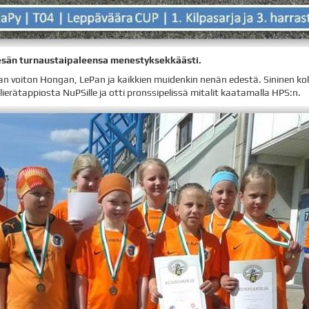
kesän turnaustaipaleensa menestyksekkäästi.
an voiton Hongan, LePan ja kaikkien muidenkin nenän edestä. Sininen ko
ierätappiosta NuPSille ja otti pronssipelissä mitalit kaatamalla HPS:n.