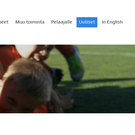
ueet
Muu toiminta
Pelaajalle
Uutiset
In English