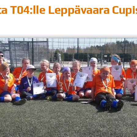
ta T04:lle Leppävaara Cupi