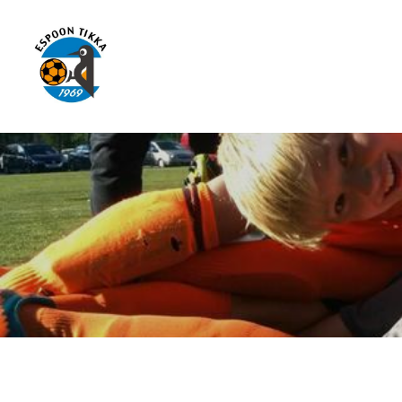
Siirry
sivun
sisältöön
Espoon Tikka ry