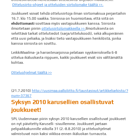
Ottelusiirto-ohjeet ja otteluiden siirtolomake täältä >>.
Joukkueet voivat tehdä ottelusiirtoja ilman siirtomaksua perjantaihin
16.7. klo 15.00 saakka. Siirrossa on huomioitava, että siitä on
ehdottomasti
sovittava myös vastajoukkueen kanssa. Siirrosta
ilmoitetaan piiriin
ottelusiirtolomakkeella >>.
Ilmoituksesta on
selvittävä tarkat ottelutiedot (sarja/ottelukoodi), sekä alkuperäinen
että uusi peliaika, ja lisäksi tieto vastajoukkueen henkilöstä, jonka
kanssa siirrosta on sovittu.
LeikkiMaailma- ja harrastesarjoissa pelataan syyskierroksella 6-8
ottelua ikäluokasta riippuen, kaikki joukkueet eivät siis välttämättä
kohtaa.
Otteluohjelmat täältä >>
(21.7.2010)
http://uusimaa.palloliitto.fi/taustasivut/artikkeliarkisto/?
num=37367
Syksyn 2010 karusellien osallistuvat
joukkueet!
SPL Uudenmaan piirin syksyn 2010 karusellien osallistuvat joukkueet
on nyt päivitetty Karuselli -sivuillemme. Joukkueet jaetaan
pelipaikkakunnille viikolla 31 (2.-8.8.2010) ja otteluohjelmat
valmistuvat noin kaksi viikkoa ennen ikäluokan turnausta.