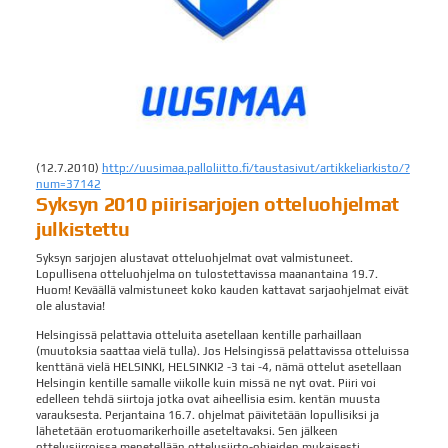
(12.7.2010)
http://uusimaa.palloliitto.fi/taustasivut/artikkeliarkisto/?
num=37142
Syksyn 2010 piirisarjojen otteluohjelmat
julkistettu
Syksyn sarjojen alustavat otteluohjelmat ovat valmistuneet.
Lopullisena otteluohjelma on tulostettavissa maanantaina 19.7.
Huom! Keväällä valmistuneet koko kauden kattavat sarjaohjelmat eivät
ole alustavia!
Helsingissä pelattavia otteluita asetellaan kentille parhaillaan
(muutoksia saattaa vielä tulla). Jos Helsingissä pelattavissa otteluissa
kenttänä vielä HELSINKI, HELSINKI2 -3 tai -4, nämä ottelut asetellaan
Helsingin kentille samalle viikolle kuin missä ne nyt ovat. Piiri voi
edelleen tehdä siirtoja jotka ovat aiheellisia esim. kentän muusta
varauksesta. Perjantaina 16.7. ohjelmat päivitetään lopullisiksi ja
lähetetään erotuomarikerhoille aseteltavaksi. Sen jälkeen
ottelusiirroissa menetellään ottelusiirto-ohjeiden mukaisesti.