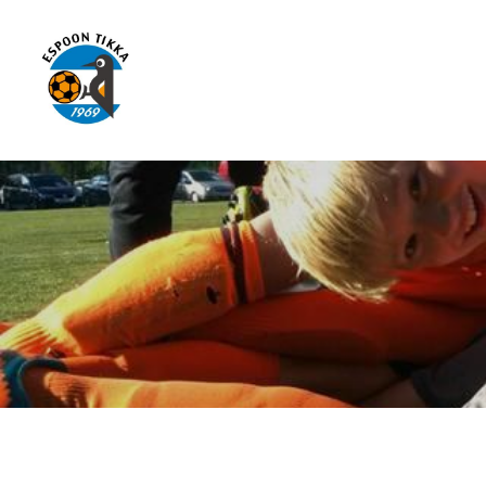
Siirry
sivun
sisältöön
Espoon Tikka ry