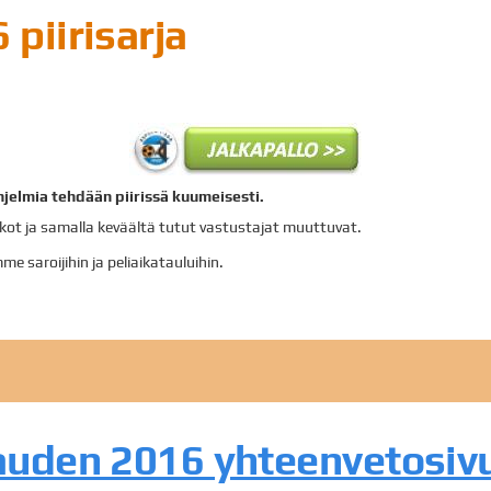
piirisarja
hjelmia tehdään piirissä kuumeisesti.
ohkot ja samalla keväältä tutut vastustajat muuttuvat.
e saroijihin ja peliaikatauluihin.
kauden 2016 yhteenvetosi