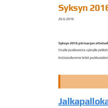
Syksyn 2016 
26.6.2016
Syksyn 2016 piirisarjan otteluo
Osalle joukkueista syksylle pelil
Kotisivullamme linkit joukkueidemm
Jalkapallo