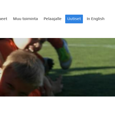
ueet
Muu toiminta
Pelaajalle
Uutiset
In English