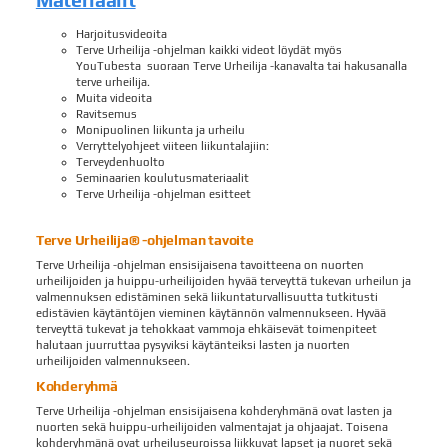
Materiaalit
Harjoitusvideoita
Terve Urheilija -ohjelman kaikki videot löydät myös
YouTubesta suoraan Terve Urheilija -kanavalta tai hakusanalla
terve urheilija.
Muita videoita
Ravitsemus
Monipuolinen liikunta ja urheilu
Verryttelyohjeet viiteen liikuntalajiin:
Terveydenhuolto
Seminaarien koulutusmateriaalit
Terve Urheilija -ohjelman esitteet
Terve Urheilija® -ohjelman tavoite
Terve Urheilija -ohjelman ensisijaisena tavoitteena on nuorten
urheilijoiden ja huippu-urheilijoiden hyvää terveyttä tukevan urheilun ja
valmennuksen edistäminen sekä liikuntaturvallisuutta tutkitusti
edistävien käytäntöjen vieminen käytännön valmennukseen. Hyvää
terveyttä tukevat ja tehokkaat vammoja ehkäisevät toimenpiteet
halutaan juurruttaa pysyviksi käytänteiksi lasten ja nuorten
urheilijoiden valmennukseen.
Kohderyhmä
Terve Urheilija -ohjelman ensisijaisena kohderyhmänä ovat lasten ja
nuorten sekä huippu-urheilijoiden valmentajat ja ohjaajat. Toisena
kohderyhmänä ovat urheiluseuroissa liikkuvat lapset ja nuoret sekä