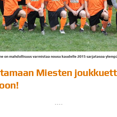
me on mahdollisuus varmistaa nousu kaudelle 2015 sarjatasoa ylemp
stamaan Miesten joukkue
toon!
- - - -