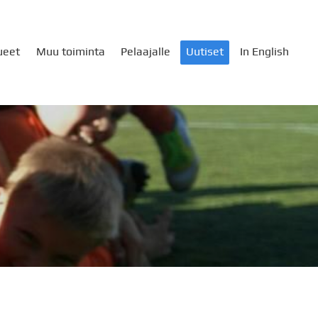
ueet
Muu toiminta
Pelaajalle
Uutiset
In English