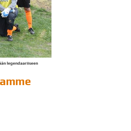
ään legendaariiseen
ttamme