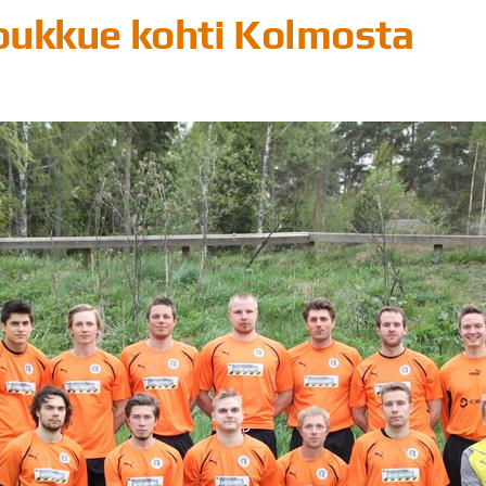
oukkue kohti Kolmosta