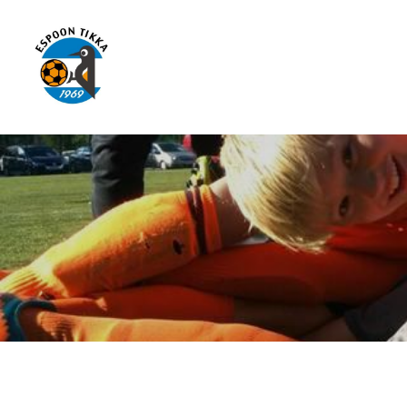
Siirry
sivun
sisältöön
Espoon Tikka ry