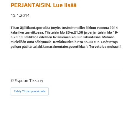
PERJANTAISIN. Lue lisää
15.1.2014
Tikan äijäliikuntaporukka (myös tosimimmeille) liikkuu vuonna 2014
kaksi kertaa viikossa. Tiistaisin klo 20-n.21.30 ja perjantaisin klo 19-
n.20.30. Paikkana edelleen Iivisniemen koulun liikuntasali. Mukaan
mielellään oma sählymaila. Kevätkauden hinta 35,00 eur. Lisätietoja
paikan päältä tai aki.kamarainen(a)espoontikka.fi. Tervetuloa mukaan!
©
Espoon Tikka ry
Tehty Yhdistysavaimella