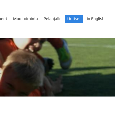
ueet
Muu toiminta
Pelaajalle
Uutiset
In English