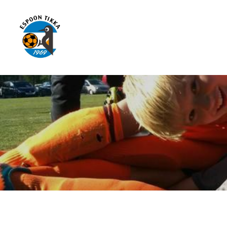
Siirry
sivun
sisältöön
Espoon Tikka ry