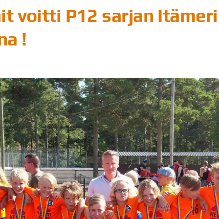
it voitti P12 sarjan Itämer
na !