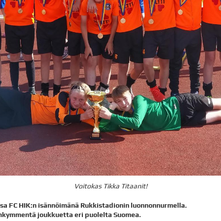
Voitokas Tikka Titaanit!
ssa FC HIK:n isännöimänä Rukkistadionin luonnonnurmella.
enkymmentä joukkuetta eri puolelta Suomea.