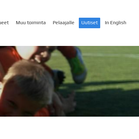
ueet
Muu toiminta
Pelaajalle
Uutiset
In English