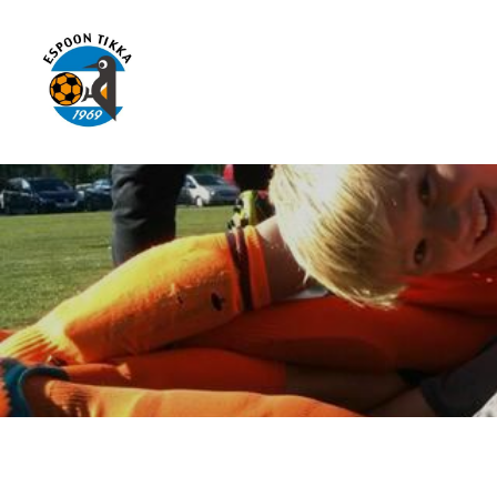
Siirry
sivun
sisältöön
Espoon Tikka ry