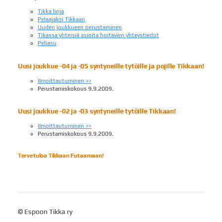
Tikka linja
Pelaajaksi Tikkaan
Uuden joukkueen perustaminen
Tikassa yhteisiä asioita hoitavien yhteystiedot
Peliasu
Uusi joukkue -04 ja -05 syntyneille tytöille ja pojille Tikkaan!
IImoittautuminen >>
Perustamiskokous 9.9.2009.
Uusi joukkue -02 ja -03 syntyneille
tytöille
Tikkaan!
IImoittautuminen >>
Perustamiskokous 9.9.2009.
Tervetuloa Tikkaan Futaamaan!
©
Espoon Tikka ry